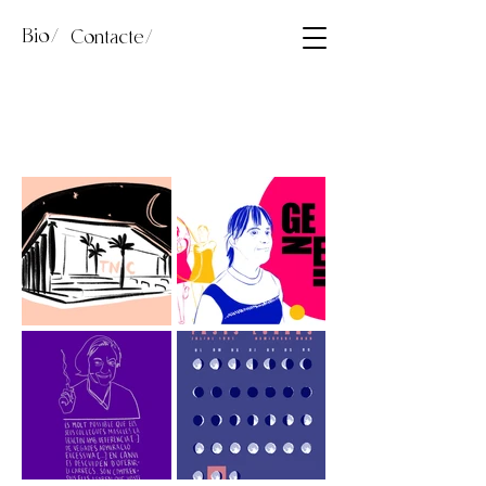
Bio/
Contacte/
Il·lustració/
Il·lustració digital